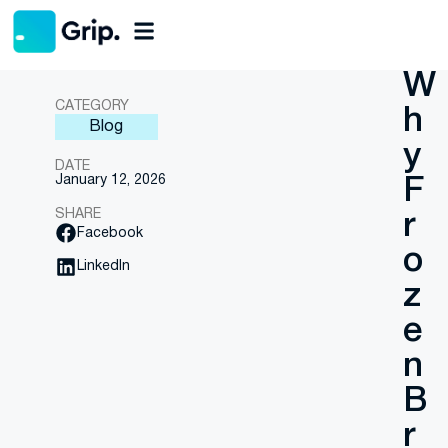
Back
W
CATEGORY
h
Blog
y
DATE
January 12, 2026
F
SHARE
r
Facebook
o
LinkedIn
z
e
n
B
r